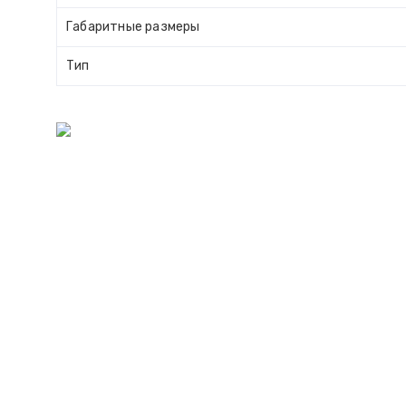
Габаритные размеры
Тип
ОСТАВЬТЕ ЗАЯ
ЗАПОЛНИТЕ ВАШИ КОНТАКТЫ И МЫ П
ПОДСК