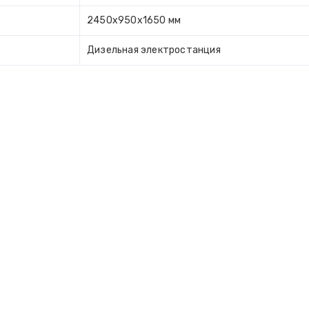
2450x950х1650 мм
Дизельная электростанция
ВКУ И МЫ БЕСПЛАТНО ПРОКОНСУ
ЕРЕЗВОНИМ ВАМ, ЧТОБЫ ПОМОЧЬ ПОДОБРАТЬ НЕОБХ
АЖЕМ ПО ЦЕНАМ И НАЛИЧИЮ ТОВАРА НА СКЛАДЕ.