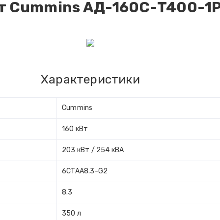
Вт Сummins АД-160С-T400-1
Характеристики
Cummins
160 кВт
203 кВт / 254 кВА
6CTAA8.3-G2
8.3
350 л