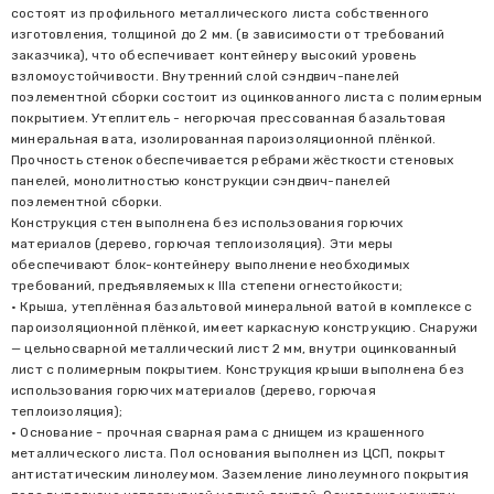
состоят из профильного металлического листа собственного
изготовления, толщиной до 2 мм. (в зависимости от требований
заказчика), что обеспечивает контейнеру высокий уровень
взломоустойчивости. Внутренний слой сэндвич-панелей
поэлементной сборки состоит из оцинкованного листа с полимерным
покрытием. Утеплитель - негорючая прессованная базальтовая
минеральная вата, изолированная пароизоляционной плёнкой.
Прочность стенок обеспечивается ребрами жёсткости стеновых
панелей, монолитностью конструкции сэндвич-панелей
поэлементной сборки.
Конструкция стен выполнена без использования горючих
материалов (дерево, горючая теплоизоляция). Эти меры
обеспечивают блок-контейнеру выполнение необходимых
требований, предъявляемых к IIIa степени огнестойкости;
• Крыша, утеплённая базальтовой минеральной ватой в комплексе с
пароизоляционной плёнкой, имеет каркасную конструкцию. Снаружи
— цельносварной металлический лист 2 мм, внутри оцинкованный
лист с полимерным покрытием. Конструкция крыши выполнена без
использования горючих материалов (дерево, горючая
теплоизоляция);
• Основание - прочная сварная рама с днищем из крашенного
металлического листа. Пол основания выполнен из ЦСП, покрыт
антистатическим линолеумом. Заземление линолеумного покрытия