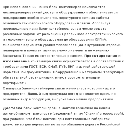
При использовании наших блок-контейнеров исключается
несанкционированный доступ к оборудованию и обеспечивается
поддержание необходимого температурного режима работы
основного технологического оборудования связи. Используя
производимые нами блок-контейнеры связи можно решать
различные за­дачи: от размещения различного электро­технического
и технологического оборудо­вания до оборудования КИПиА.
Множество вариантов уровня теплоизоляции, внутрен­ней отделки,
планировки и комплектации возможно изменить по желанию
Заказчи­ка. Так же имеются типовые решения.
Проектирование и
изготовление
контейнера связи осуществляется в соответствии с
требованиями ГОСТ, ВСН, СНиП, ПУЭ, ВНП и другой действующей
нормативной документации. Оборудование и материалы, требующие
обязательной сертификации, имеют соответствующие
сертификаты.
С выпуска блок-контейнеров связи начиналась история нашего
предприятия. Данный вид продукции сегодня является одним из
основных видов продукции, выпускаемых нашим предприятием.
Доставка
блок-контейнеров на монтаж возможна на нашем
автомобильном транспорте (седельный тягач "Скания" с еврофурой),
при условии, что блок-контейнеры изготовлены в габаритах,
допустимых для перевозки по автомобильным дорогам Российской